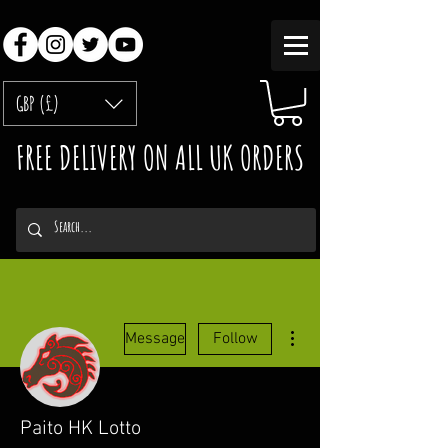
GBP (£)
FREE DELIVERY ON ALL UK ORDERS
More actions
Message
Follow
Paito HK Lotto