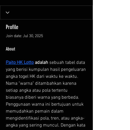
Profile
Join date: Jul 30, 2025
About
Paito HK Lotto
 adalah 
sebuah tabel data 
yang berisi kumpulan hasil pengeluaran 
angka togel HK dari waktu ke waktu. 
Nama "warna" ditambahkan karena 
setiap angka atau pola tertentu 
biasanya diberi warna yang berbeda. 
Penggunaan warna ini bertujuan untuk 
memudahkan pemain dalam 
mengidentifikasi pola, tren, atau angka-
angka yang sering muncul. Dengan kata 