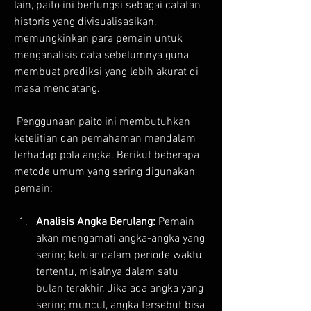
lain, paito ini berfungsi sebagai catatan 
historis yang divisualisasikan, 
memungkinkan para pemain untuk 
menganalisis data sebelumnya guna 
membuat prediksi yang lebih akurat di 
masa mendatang.
 Penggunaan paito ini membutuhkan 
ketelitian dan pemahaman mendalam 
terhadap pola angka. Berikut beberapa 
metode umum yang sering digunakan 
pemain:
Analisis Angka Berulang:
 Pemain 
akan mengamati angka-angka yang 
sering keluar dalam periode waktu 
tertentu, misalnya dalam satu 
bulan terakhir. Jika ada angka yang 
sering muncul, angka tersebut bisa 